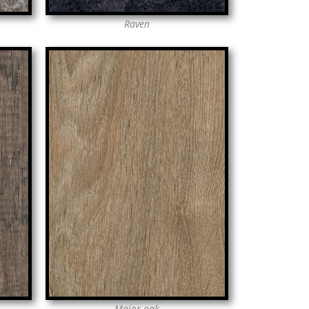
Raven
Major-oak