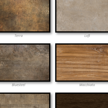
Terra
Loft
Macchiato
Bluesteel