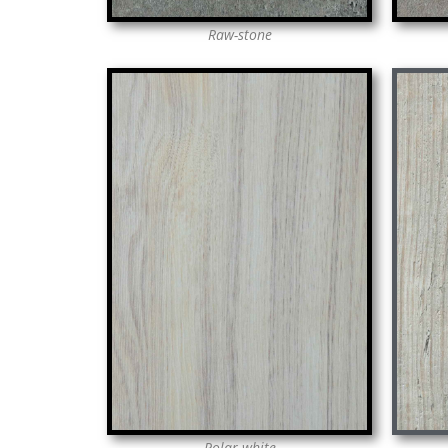
Raw-stone
Polar-white