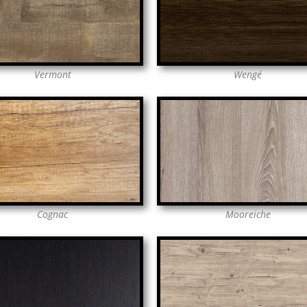
Vermont
Wengé
Mooreiche
Cognac