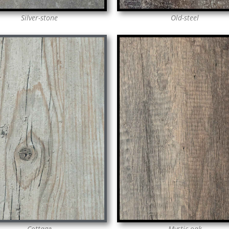
Silver-stone
Old-steel
Cottage
Mystic-oak