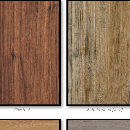
Chestnut
Buffalo-wood-[vinyl]