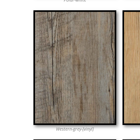
Western-grey-[vinyl]