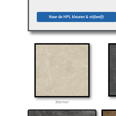
Naar de HPL kleuren & stijlen
Marmor