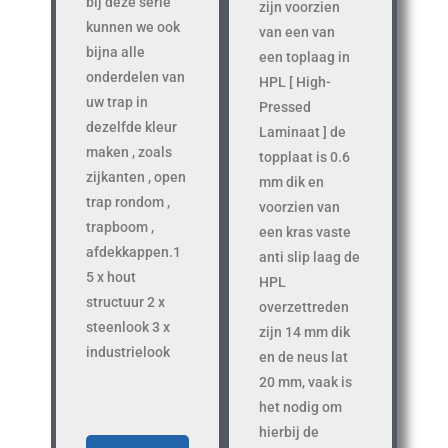
bij deze serie
zijn voorzien
kunnen we ook
van een van
bijna alle
een toplaag in
onderdelen van
HPL [ High-
uw trap in
Pressed
dezelfde kleur
Laminaat ] de
maken , zoals
topplaat is 0.6
zijkanten , open
mm dik en
trap rondom ,
voorzien van
trapboom ,
een kras vaste
afdekkappen.1
anti slip laag de
5 x hout
HPL
structuur 2 x
overzettreden
steenlook 3 x
zijn 14 mm dik
industrielook
en de neus lat
20 mm, vaak is
het nodig om
hierbij de