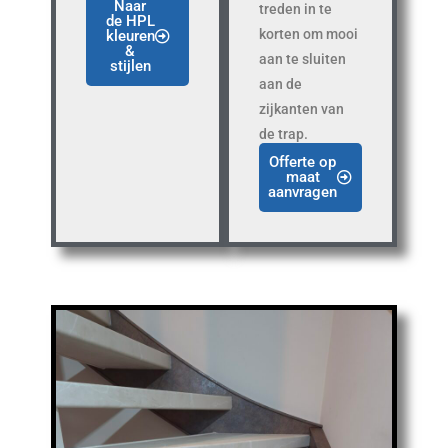
Naar
treden in te
de HPL
korten om mooi
kleuren
&
aan te sluiten
stijlen
aan de
zijkanten van
de trap.
Offerte op
maat
aanvragen